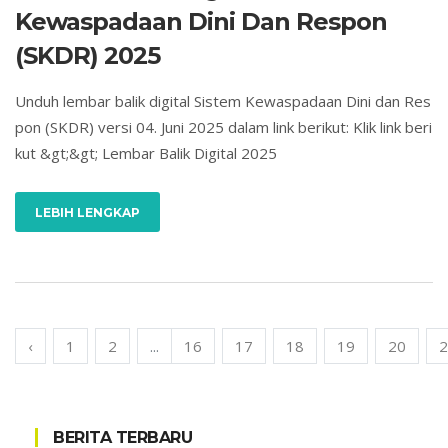
Kewaspadaan Dini Dan Respon
(SKDR) 2025
Unduh lembar balik digital Sistem Kewaspadaan Dini dan Res
pon (SKDR) versi 04. Juni 2025 dalam link berikut: Klik link beri
kut &gt;&gt; Lembar Balik Digital 2025
LEBIH LENGKAP
‹
1
2
...
16
17
18
19
20
2
BERITA TERBARU